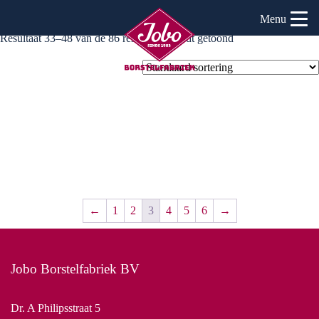
Home
/
Producten
/ Pagina 3
Menu
Resultaat 33–48 van de 86 resultaten wordt getoond
←
1
2
3
4
5
6
→
Jobo Borstelfabriek BV
Dr. A Philipsstraat 5