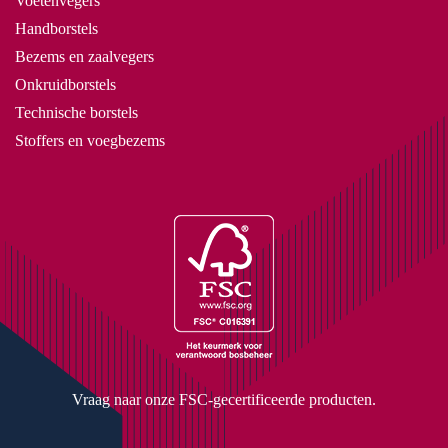
Voetenvegers
Handborstels
Bezems en zaalvegers
Onkruidborstels
Technische borstels
Stoffers en voegbezems
Vraag naar onze FSC-gecertificeerde producten.