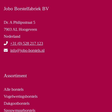
meest geschikt is.
haarmateriaal en kern bepaalt de duurzaamheid bij intensief
Jobo Borstelfabriek BV
gebruik.
Dr. A Philipsstraat 5
7903 AL Hoogeveen
Nederland
+31 (0) 528 217 123
info@jobo-borstels.nl
Assortiment
Alle borstels
Vogelweringsborstels
Dakgootborstels
Spouwmuurborstels