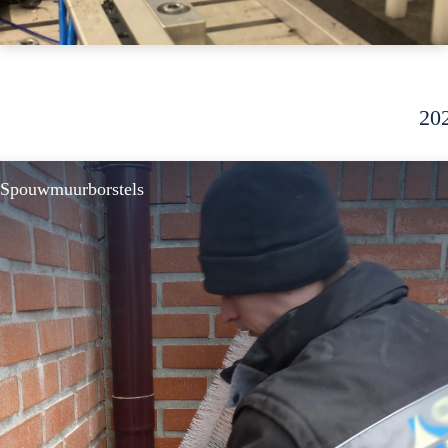
20
Spouwmuurborstels