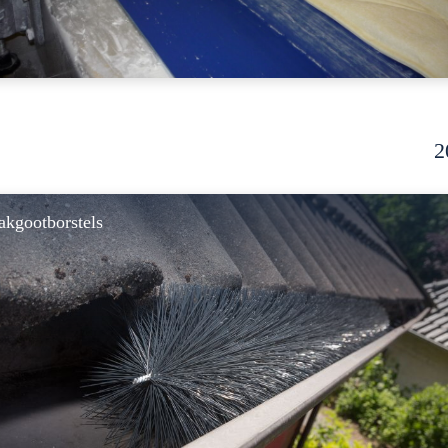
2
akgootborstels