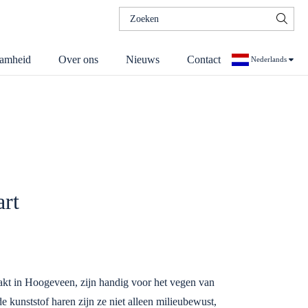
Zoeken
naar:
amheid
Over ons
Nieuws
Contact
Nederlands
Duits
art
kt in Hoogeveen, zijn handig voor het vegen van
 kunststof haren zijn ze niet alleen milieubewust,