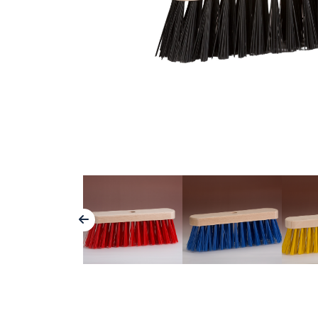
Borstelwalsen
Machinebouw
Handborstels
Farmaceutische industrie
Voetenvegers
Voedselindustrie
Stoffers en voegbezems
Spouwmuurisolatie
Bezems en zaalvegers
Sportvelden
Onkruidborstels
Grafische industrie
Technische borstels
Schoonmaakindustrie
Waterschappen