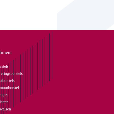
timent
rstels
eringsborstels
tborstels
uurborstels
agers
latten
lwalsen