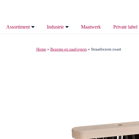
Assortiment
Industrie
Maatwerk
Private label
Alle borstels
Maakindustrie
Home
»
Bezems en zaalvegers
»
Straatbezem zwart
Vogelweringsborstels
Technische industrie
Dakgootborstels
Bouwindustrie
Spouwmuurborstels
Metaalindustrie
Tuitenragers
Ongedierte bestrijding
Borstellatten
Agrarische Borstels