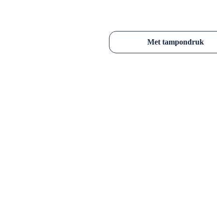
Wilt u een leuk relatiegeschenk w
gaat jaren mee, is praktisch en komt
Met tampondruk
Vanaf 25 stuks mogelijk.
Borstelharen verkrijgbaar in 