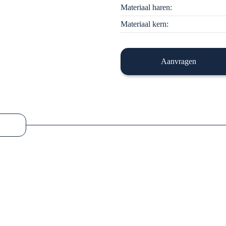
Materiaal haren:
Materiaal kern:
Aanvragen
ls (ook wel veeborstels genoemd) en deze borstel produceren we al me
es en met verschillende haardiktes.
d past bij het dier in in de stal. Een koe heeft een ander borstel nodig d
el gaan trekken met hun bek, door een kortere haarlengte te kiezen, he
gelost.