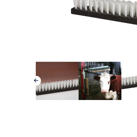
Borstelwalsen
Machinebouw
Handborstels
Farmaceutische industrie
Voetenvegers
Voedselindustrie
Stoffers en voegbezems
Spouwmuurisolatie
Bezems en zaalvegers
Sportvelden
Onkruidborstels
Grafische industrie
Technische borstels
Schoonmaakindustrie
Waterschappen