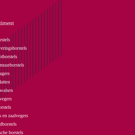
timent
rstels
eringsborstels
tborstels
uurborstels
agers
latten
lwalsen
vegers
rstels
 en zaalvegers
dborstels
che borstels