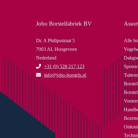
Jobo Borstelfabriek BV
Assor
Dr. A Philipsstraat 5
Alle bo
7903 AL Hoogeveen
Vogelw
Nederland
Dakgoo
+31 (0) 528 217 123
Spouwm
info@jobo-borstels.nl
Tuitenr
Borstel
Borste
Voeten
Handbo
Bezems
Onkrui
Technis