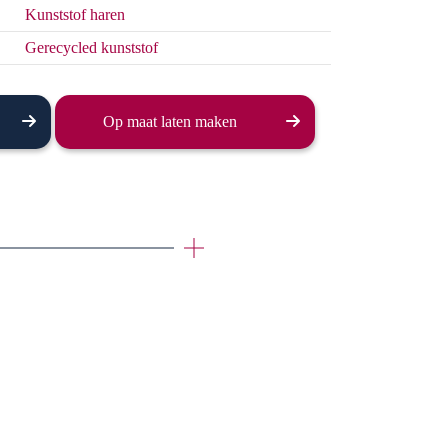
Kunststof haren
Gerecycled kunststof
Op maat laten maken
er dan 40
an een
bben ze