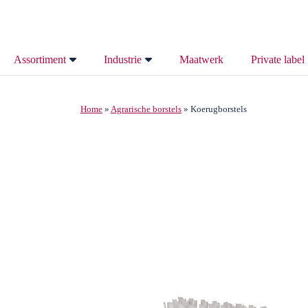
Assortiment
Industrie
Maatwerk
Private label
Alle borstels
Maakindustrie
Home
»
Agrarische borstels
»
Koerugborstels
Vogelweringsborstels
Technische industrie
Dakgootborstels
Bouwindustrie
Spouwmuurborstels
Metaalindustrie
Tuitenragers
Ongedierte bestrijding
Borstellatten
Agrarische Borstels