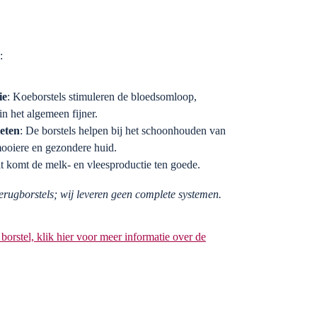
:
ie
: Koeborstels stimuleren de bloedsomloop,
in het algemeen fijner.
ieten
: De borstels helpen bij het schoonhouden van
 mooiere en gezondere huid.
it komt de melk- en vleesproductie ten goede.
erugborstels; wij leveren geen complete systemen.
orstel, klik hier voor meer informatie over de