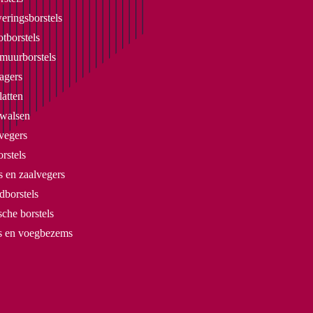
eringsborstels
tborstels
uurborstels
agers
latten
lwalsen
vegers
rstels
 en zaalvegers
dborstels
che borstels
rs en voegbezems