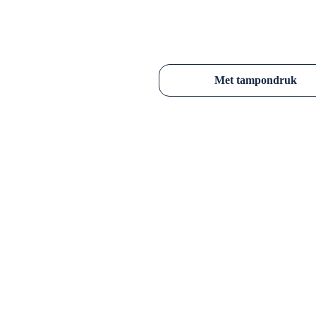
Onkruidborstels met bedrukt bedrijf
Met tampondruk
Praktisch en duurzaam, met een per
Vanaf 250 stuks mogelijk.