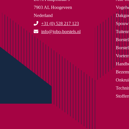
7903 AL Hoogeveen
Vogelw
Nederland
Dakgoo
+31 (0) 528 217 123
Spouwm
info@jobo-borstels.nl
Tuitenr
Borstel
Borste
Voeten
Handbo
Bezems
Onkrui
Technis
Stoffe