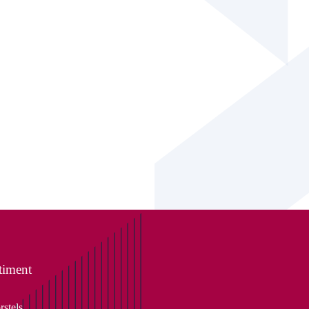
timent
rstels