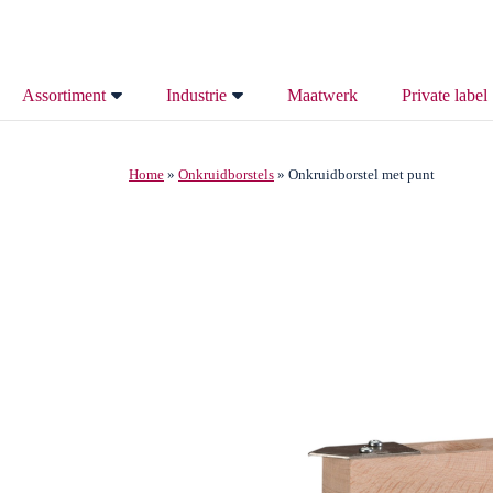
Assortiment
Industrie
Maatwerk
Private label
Alle borstels
Maakindustrie
Home
»
Onkruidborstels
»
Onkruidborstel met punt
Vogelweringsborstels
Technische industrie
Dakgootborstels
Bouwindustrie
Spouwmuurborstels
Metaalindustrie
Tuitenragers
Ongedierte bestrijding
Borstellatten
Agrarische Borstels