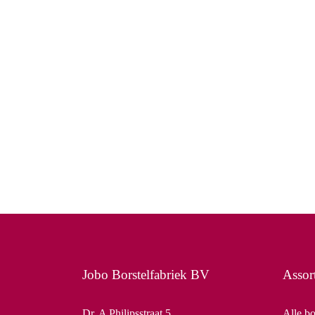
Jobo Borstelfabriek BV
Assor
Dr. A Philipsstraat 5
Alle bo