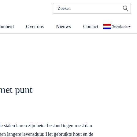
Zoeken
naar:
amheid
Over ons
Nieuws
Contact
Nederlands
Duits
met punt
 stalen haren zijn beter bestand tegen roest dan
 een langere levensduur. Het gebruikte hout en de