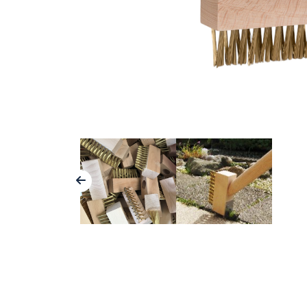
Borstelwalsen
Machinebouw
Handborstels
Farmaceutische industrie
Voetenvegers
Voedselindustrie
Stoffers en voegbezems
Spouwmuurisolatie
Bezems en zaalvegers
Sportvelden
Onkruidborstels
Grafische industrie
Technische borstels
Schoonmaakindustrie
Waterschappen