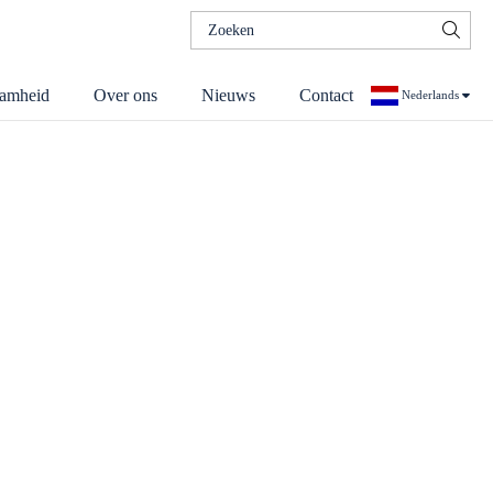
Zoeken
naar:
amheid
Over ons
Nieuws
Contact
Nederlands
Duits