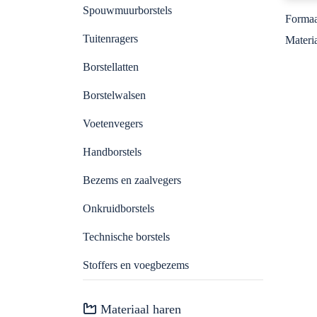
Spouwmuurborstels
Borstelwalsen
Machinebouw
Formaa
Tuitenragers
Materia
Handborstels
Farmaceutische industrie
Borstellatten
Voetenvegers
Voedselindustrie
Borstelwalsen
Voetenvegers
Stoffers en voegbezems
Spouwmuurisolatie
Handborstels
Bezems en zaalvegers
Sportvelden
Bezems en zaalvegers
Onkruidborstels
Grafische industrie
Onkruidborstels
Technische borstels
Technische borstels
Schoonmaakindustrie
Stoffers en voegbezems
Waterschappen
Materiaal haren