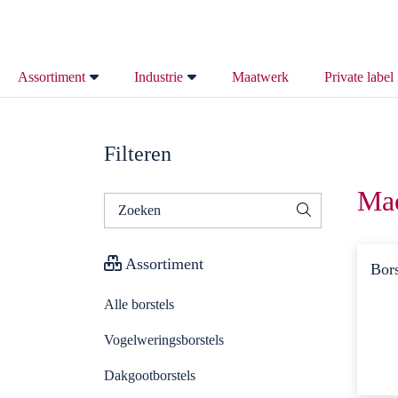
Home
/ Machinebouw
Enig resultaat
Assortiment
Industrie
Maatwerk
Private label
Alle borstels
Maakindustrie
Filteren
Vogelweringsborstels
Technische industrie
Ma
Zoeken
Dakgootborstels
Bouwindustrie
naar:
Assortiment
Spouwmuurborstels
Metaalindustrie
Bors
Alle borstels
Tuitenragers
Ongedierte bestrijding
Vogelweringsborstels
Borstellatten
Agrarische Borstels
Dakgootborstels