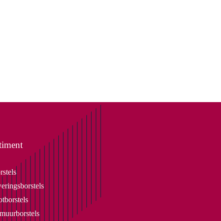
timent
rstels
eringsborstels
tborstels
uurborstels