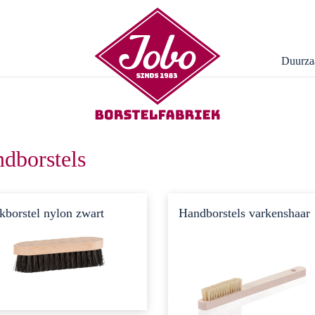
Duurza
dborstels
kborstel nylon zwart
Handborstels varkenshaar