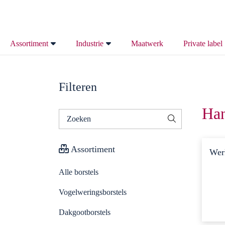
Home
/ Handborstels
Toont alle 6 resultaten
Assortiment
Industrie
Maatwerk
Private label
Alle borstels
Maakindustrie
Filteren
Vogelweringsborstels
Technische industrie
Han
Zoeken
Dakgootborstels
Bouwindustrie
naar:
Assortiment
Spouwmuurborstels
Metaalindustrie
Wer
Alle borstels
Tuitenragers
Ongedierte bestrijding
Vogelweringsborstels
Borstellatten
Agrarische Borstels
Dakgootborstels