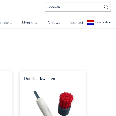
Zoeken
naar:
amheid
Over ons
Nieuws
Contact
Nederlands
Duits
Doorlaatkwasten