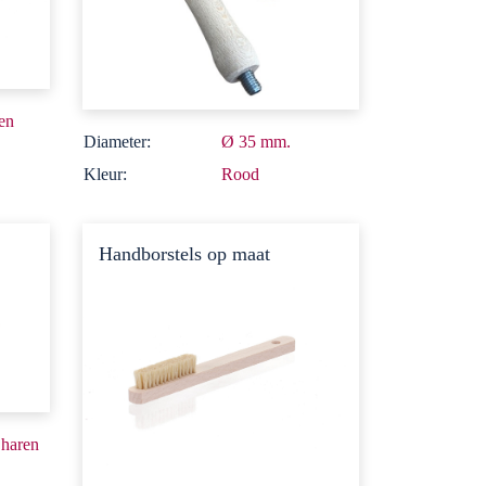
ren
Diameter:
Ø 35 mm.
Kleur:
Rood
Handborstels op maat
 haren