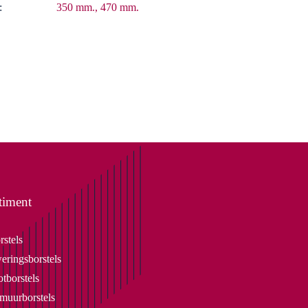
:
350 mm., 470 mm.
timent
rstels
eringsborstels
tborstels
uurborstels