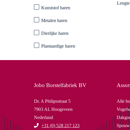
Lengte
Kunststof haren
Metalen haren
Dierlijke haren
Plantaardige haren
Jobo Borstelfabriek BV
Assor
Dr. A Philipsstraat 5
Alle bo
7903 AL Hoogeveen
Vogelw
Nederland
Dakgoo
+31 (0) 528 217 123
Spouwm