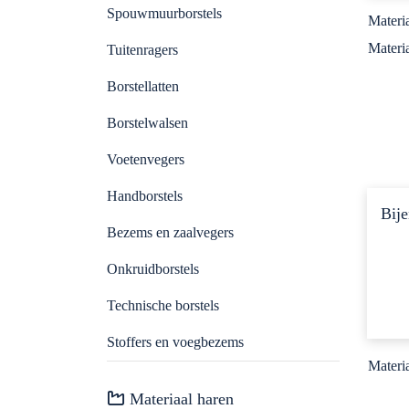
Spouwmuurborstels
Borstelwalsen
Machinebouw
Materia
Materia
Tuitenragers
Handborstels
Farmaceutische industrie
Borstellatten
Voetenvegers
Voedselindustrie
Borstelwalsen
Voetenvegers
Stoffers en voegbezems
Spouwmuurisolatie
Handborstels
Bije
Bezems en zaalvegers
Sportvelden
Bezems en zaalvegers
Onkruidborstels
Grafische industrie
Onkruidborstels
Technische borstels
Technische borstels
Schoonmaakindustrie
Stoffers en voegbezems
Materia
Waterschappen
Materiaal haren